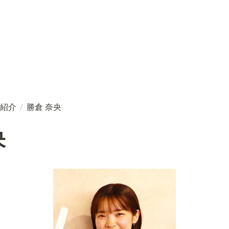
紹介
/
勝倉 奈央
央